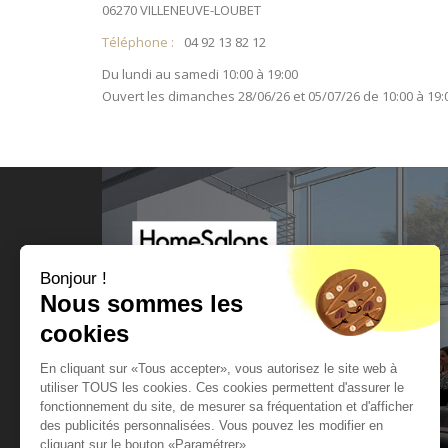
06270 VILLENEUVE-LOUBET
Téléphone :
04 92 13 82 12
Du lundi au samedi 10:00 à 19:00
Ouvert les dimanches 28/06/26 et 05/07/26 de 10:00 à 19:
ANTIBES - VILLENEUVE-LOUBET
Bonjour !
Nous sommes les
1966 Route Nationale 7
cookies
06270 VILLENEUVE-LOUBET
En cliquant sur «Tous accepter», vous autorisez le site web à
Téléphone : 04 92 13 82 12
utiliser TOUS les cookies. Ces cookies permettent d'assurer le
fonctionnement du site, de mesurer sa fréquentation et d'afficher
Fax : 04 93 20 21 30
des publicités personnalisées. Vous pouvez les modifier en
cliquant sur le bouton «Paramétrer».