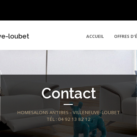
ve-loubet
ACCUEIL
OFFRES D'
Contact
HOMESALONS ANTIBES - VILLENEUVE-LOUBET
TÉL : 04 92 13 82 12